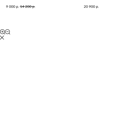
дерево.
9 000
р.
14 200
р.
20 900
р.