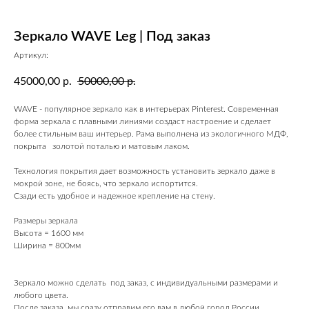
Зеркало WAVE Leg | Под заказ
Артикул:
45000,00
50000,00
р.
р.
WAVE - популярное зеркало как в интерьерах Pinterest. Современная
форма зеркала с плавными линиями создаст настроение и сделает
более стильным ваш интерьер. Рама выполнена из экологичного МДФ,
покрыта золотой поталью и матовым лаком.
Технология покрытия дает возможность установить зеркало даже в
мокрой зоне, не боясь, что зеркало испортится.
Сзади есть удобное и надежное крепление на стену.
Размеры зеркала
Высота = 1600 мм
Ширина = 800мм
Зеркало можно сделать под заказ, с индивидуальными размерами и
любого цвета.
После заказа, мы сразу отправим его вам в любой город России.