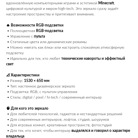
вдохновлённую компьютерными играми и эстетикой
Minecraft
,
цифровой культурой и миром high-tech. Это зеркало сразу задаёт
настроение пространству и притягивает внимание.
🔥 Возможности RGB-подсветки
• Полноцветная
RGB-подсветка
• Управление с
пульта
• Статичные цвета или динамические режимы
• Можно «мигать как ёлка» или настроить спокойную атмосферную
подсветку
• Идеально для тех, кто любит
технические навороты и эффектный
свет
📐 Характеристики
• Размер:
1530 × 650 мм
• Тип: настенное дизайнерское зеркало
• Подсветка: RGB, с пультом управления
• Стиль: digital / pixel / hi-tech / современный интерьер
🧠 Для кого это зеркало
• Для любителей технологий, гаджетов и нестандартных решений
• Для современных интерьеров, лофтов, студий, шоурумов
• Для игровых комнат, креативных пространств, фотостудий
• Для тех, кто хочет, чтобы интерьер
выделялся и говорил о характере
владельца