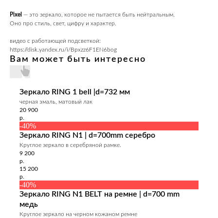
Pixel
— это зеркало, которое не пытается быть нейтральным.
Оно про стиль, свет, цифру и характер.
видео с работающей подсветкой:
https://disk.yandex.ru/i/Bpxzz6F1EN6bog
Вам может быть интересно
Зеркало RING 1 bell |d=732 мм
черная эмаль, матовый лак
20 900
р.
-40%
Зеркало RING N1 | d=700mm серебро
Круглое зеркало в серебряной рамке.
9 200
р.
15 200
р.
-40%
Зеркало RING N1 BELT на ремне | d=700 mm
медь
Круглое зеркало на черном кожаном ремне