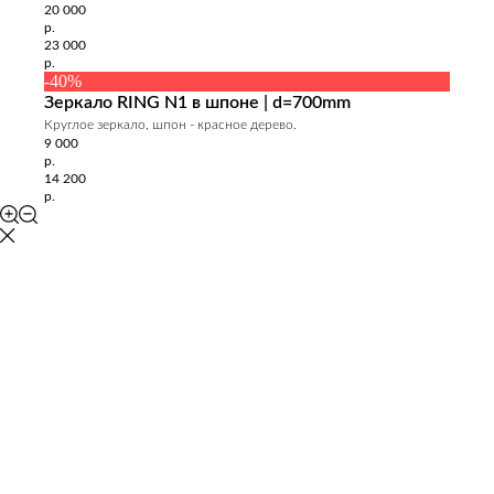
20 000
р.
23 000
р.
-40%
Зеркало RING N1 в шпоне | d=700mm
Круглое зеркало, шпон - красное дерево.
9 000
р.
14 200
р.